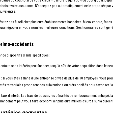
ficative du coût total de votre crédit – parfois jusqu’à 30% du coût global. Depui
r choisir votre assurance. N’acceptez pas automatiquement celle proposée par 
uivalentes.
sitez pas à solliciter plusieurs établissements bancaires. Mieux encore, faites
aura négocier en votre nom les meilleures conditions. Ses honoraires sont g
 primo-accédants
 de dispositifs d’aide spécifiques :
ntaire sans intérêts peut financer jusqu’à 40% de votre acquisition dans le neu
 si vous êtes salarié d’une entreprise privée de plus de 10 employés, vous pour
tés territoriales proposent des subventions ou prêts bonifiés pour favoriser l’ac
u taux d’intérêt. Les frais de dossier, les pénalités de remboursement anticipé, 
inancement peut vous faire économiser plusieurs milliers d’euros sur la durée to
stratégies gagnantes