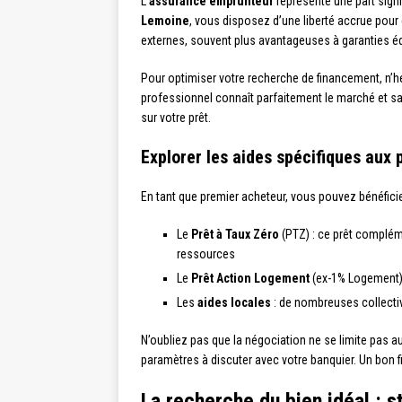
L’
assurance emprunteur
représente une part signi
Lemoine
, vous disposez d’une liberté accrue pou
externes, souvent plus avantageuses à garanties éq
Pour optimiser votre recherche de financement, n’hé
professionnel connaît parfaitement le marché et s
sur votre prêt.
Explorer les aides spécifiques aux
En tant que premier acheteur, vous pouvez bénéficier
Le
Prêt à Taux Zéro
(PTZ) : ce prêt compléme
ressources
Le
Prêt Action Logement
(ex-1% Logement) :
Les
aides locales
: de nombreuses collectivi
N’oubliez pas que la négociation ne se limite pas a
paramètres à discuter avec votre banquier. Un bon f
La recherche du bien idéal : 