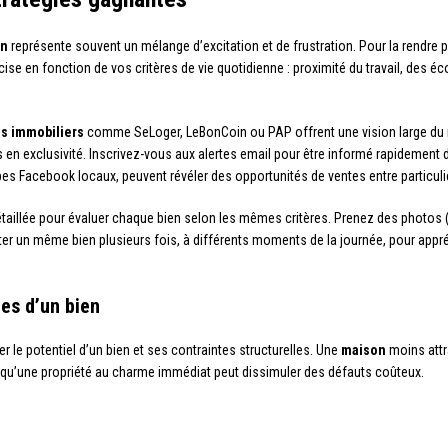
on
représente souvent un mélange d’excitation et de frustration. Pour la rendre
e en fonction de vos critères de vie quotidienne : proximité du travail, des é
es immobiliers
comme SeLoger, LeBonCoin ou PAP offrent une vision large du 
s en exclusivité. Inscrivez-vous aux alertes email pour être informé rapideme
es Facebook locaux, peuvent révéler des opportunités de ventes entre particuli
taillée pour évaluer chaque bien selon les mêmes critères. Prenez des photos (av
ter un même bien plusieurs fois, à différents moments de la journée, pour appréc
tes d’un bien
 le potentiel d’un bien et ses contraintes structurelles. Une
maison
moins attr
s qu’une propriété au charme immédiat peut dissimuler des défauts coûteux.