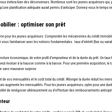
ous évitera bien des déconvenues. Nombreux sont les jeunes acquéreurs qui, p
 qu’une planification adéquate aurait permis d’anticiper. Donnez-vous le temps 
bilier : optimiser son prêt
uerre pour les jeunes acquéreurs. Comprendre les mécanismes du crédit immobi
vous familiariser avec les notions fondamentales : taux d’intérêt (fixe ou vari
ncture économique, de votre profil d’emprunteur et de la durée du prêt. Un taux
eut évoluer à la hausse comme à la baisse. Pour une première acquisition, le ta
rme sans mauvaise surprise.
 de vos mensualités et le coût total du crédit. Allonger la durée réduit les men
 mais augmente les mensualités. Pour les jeunes acquéreurs, opter pour une durée
ibilité de renégocier ultérieurement ou d’effectuer des remboursements anticipés
nteur