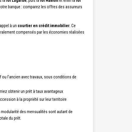
s la
loi Lagarde
, puis la
loi Hamon
et enfin la
loi
votre banque : comparez les offres des assureurs
 appel à un
courtier en crédit immobilier
. Ce
énéralement compensés par les économies réalisées
f ou l’ancien avec travaux, sous conditions de
riez obtenir un prêt à taux avantageux
cession à la propriété sur leur territoire
la modularité des mensualités sont autant de
tale du prêt.