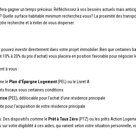
s fera gagner un temps précieux. Réfléchissez à vos besoins actuels mais anti
 Quelle surface habitable minimum recherchez-vous? La proximité des transports
tre recherche et à éviter de vous disperser.
ouvez investir directement dans votre projet immobilier. Bien que certaines b
 10% à 20% du prix d’achat) vous placera en position favorable pour négocier le
ent à vous :
mme le
Plan d’Épargne Logement
(PEL) ou le Livret A
ts fiscaux sous certaines conditions
rise
(PEE), déblocable pour l’achat d’une résidence principale
te pour l’acquisition de votre résidence principale
as. Des dispositifs comme le
Prêt à Taux Zéro
(PTZ) ou les prêts Action Logeme
votre éligibilité à ces aides, qui varient selon votre situation personnelle, vo